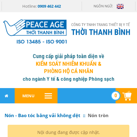
Hotline:
0909 462 442
NGÔN NGỮ:
Cung cấp giải pháp toàn diện về
KIỂM SOÁT NHIỄM KHUẨN &
PHÒNG HỘ CÁ NHÂN
cho ngành Y tế & công nghiệp Phòng sạch
0
MENU
Nón - Bao tóc bằng vải không dệt ::
Nón tròn
Nội dung đang được cập nhật.