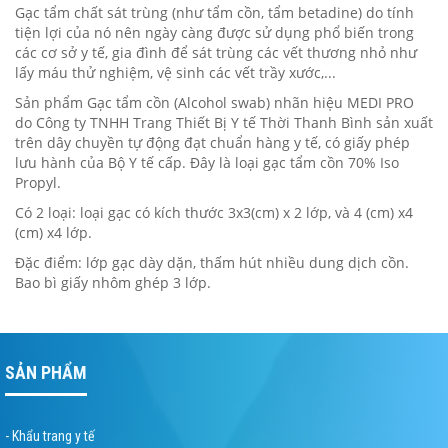
Gạc tẩm chất sát trùng (như tẩm cồn, tẩm betadine) do tính
tiện lợi của nó nên ngày càng được sử dụng phổ biến trong
các cơ sở y tế, gia đình để sát trùng các vết thương nhỏ như
lấy máu thử nghiệm, vệ sinh các vết trầy xước,...
Sản phẩm Gạc tẩm cồn (Alcohol swab) nhãn hiệu MEDI PRO
do Công ty TNHH Trang Thiết Bị Y tế Thời Thanh Bình sản xuất
trên dây chuyền tự động đạt chuẩn hàng y tế, có giấy phép
lưu hành của Bộ Y tế cấp. Đây là loại gạc tẩm cồn 70% Iso
Propyl.
Có 2 loại: loại gạc có kích thước 3x3(cm) x 2 lớp, và 4 (cm) x4
(cm) x4 lớp.
Đặc điểm: lớp gạc dày dặn, thấm hút nhiều dung dịch cồn.
Bao bì giấy nhôm ghép 3 lớp.
SẢN PHẨM
- Khẩu trang y tế