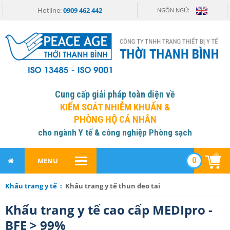
Hotline:
0909 462 442
NGÔN NGỮ:
Cung cấp giải pháp toàn diện về
KIỂM SOÁT NHIỄM KHUẨN &
PHÒNG HỘ CÁ NHÂN
cho ngành Y tế & công nghiệp Phòng sạch
0
MENU
Khẩu trang y tế :
Khẩu trang y tế thun đeo tai
Khẩu trang y tế cao cấp MEDIpro -
BFE > 99%