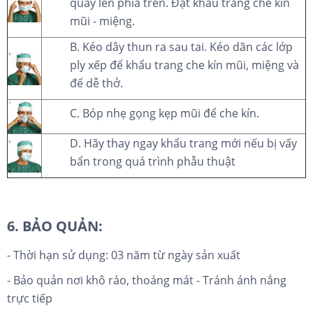
quay lên phía trên. Đặt khẩu trang che kín
mũi - miệng.
B. Kéo dây thun ra sau tai. Kéo dãn các lớp
ply xếp để khẩu trang che kín mũi, miệng và
để dễ thở.
C. Bóp nhẹ gọng kẹp mũi để che kín.
D. Hãy thay ngay khẩu trang mới nếu bị vấy
bẩn trong quá trình phẫu thuật
6. BẢO QUẢN:
- Thời hạn sử dụng: 03 năm từ ngày sản xuất
- Bảo quản nơi khô ráo, thoáng mát - Tránh ánh nắng
trực tiếp