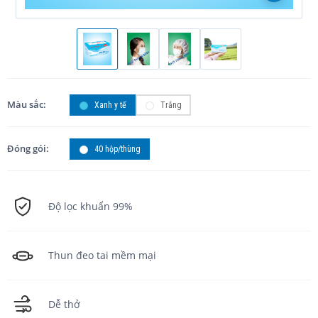
Màu sắc:
Xanh y tế
Trắng
Đóng gói:
40 hộp/thùng
Độ lọc khuẩn 99%
Thun đeo tai mềm mại
Dễ thở