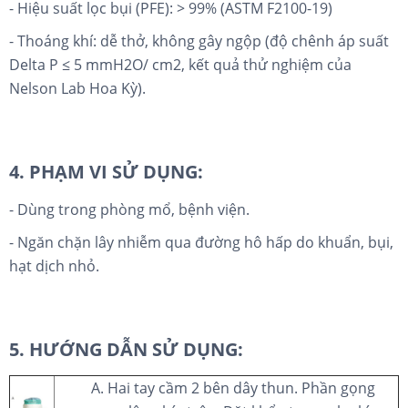
- Hiệu suất lọc bụi (PFE): > 99% (ASTM F2100-19)
- Thoáng khí: dễ thở, không gây ngộp (độ chênh áp suất
Delta P ≤ 5 mmH­2O/ cm2, kết quả thử nghiệm của
Nelson Lab Hoa Kỳ).
4. PHẠM VI SỬ DỤNG:
- Dùng trong phòng mổ, bệnh viện.
- Ngăn chặn lây nhiễm qua đường hô hấp do khuẩn, bụi,
hạt dịch nhỏ.
5. HƯỚNG DẪN SỬ DỤNG:
A. Hai tay cầm 2 bên dây thun. Phần gọng