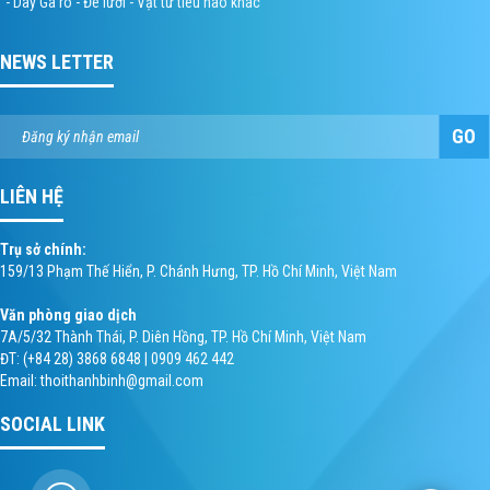
- Dây Ga rô - Đè lưỡi - Vật tư tiêu hao khác
NEWS LETTER
GO
LIÊN HỆ
Trụ sở chính:
159/13 Phạm Thế Hiển, P. Chánh Hưng, TP. Hồ Chí Minh, Việt Nam
Văn phòng giao dịch
7A/5/32 Thành Thái, P. Diên Hồng, TP. Hồ Chí Minh, Việt Nam
ĐT: (+84 28) 3868 6848 | 0909 462 442
Email: thoithanhbinh@gmail.com
SOCIAL LINK