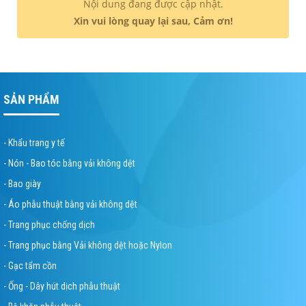
Nội dung đang được cập nhật.
Xin vui lòng quay lại sau, Cảm ơn!
SẢN PHẨM
- Khẩu trang y tế
- Nón - Bao tóc bằng vải không dệt
- Bao giày
- Áo phẫu thuật bằng vải không dệt
- Trang phục chống dịch
- Trang phục bằng Vải không dệt hoặc Nylon
- Gạc tẩm cồn
- Ống - Dây hút dịch phẫu thuật