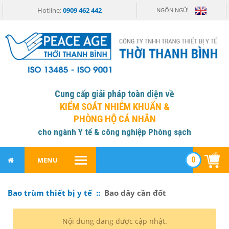
Hotline:
0909 462 442
NGÔN NGỮ:
Cung cấp giải pháp toàn diện về
KIỂM SOÁT NHIỄM KHUẨN &
PHÒNG HỘ CÁ NHÂN
cho ngành Y tế & công nghiệp Phòng sạch
0
MENU
Bao trùm thiết bị y tế ::
Bao dây cần đốt
Nội dung đang được cập nhật.