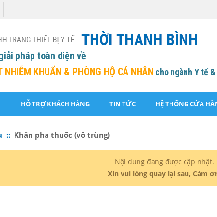
giải pháp toàn diện về
T NHIỄM KHUẨN &
PHÒNG HỘ CÁ NHÂN
cho ngành Y tế &
U
HỖ TRỢ KHÁCH HÀNG
TIN TỨC
HỆ THỐNG CỬA HÀ
u ::
Khăn pha thuốc (vô trùng)
Nội dung đang được cập nhật.
Xin vui lòng quay lại sau, Cảm ơ