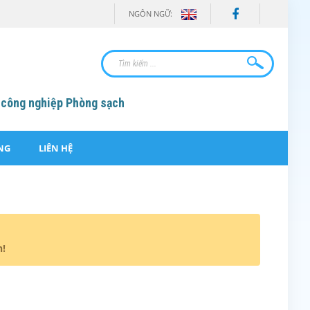
NGÔN NGỮ:
 công nghiệp Phòng sạch
NG
LIÊN HỆ
n!