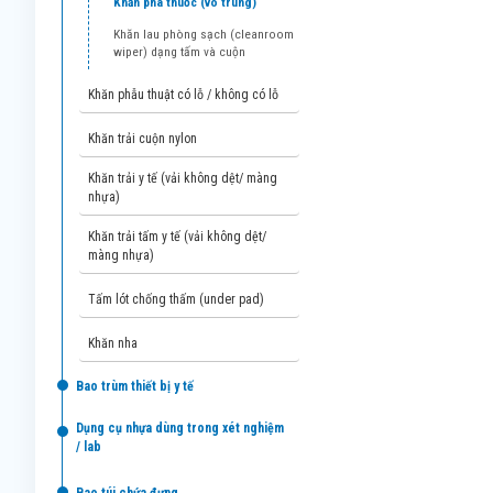
khăn pha thuốc (vô trùng)
khăn lau phòng sạch (cleanroom
wiper) dạng tấm và cuộn
khăn phẫu thuật có lỗ / không có lỗ
khăn trải cuộn nylon
khăn trải y tế (vải không dệt/ màng
nhựa)
khăn trải tấm y tế (vải không dệt/
màng nhựa)
tấm lót chống thấm (under pad)
khăn nha
bao trùm thiết bị y tế
dụng cụ nhựa dùng trong xét nghiệm
/ lab