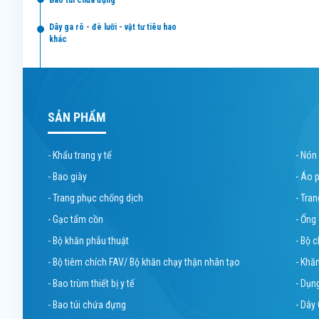
bao túi chứa đựng
dây ga rô - đè lưỡi - vật tư tiêu hao
khác
SẢN PHẨM
- Khẩu trang y tế
- Nón
- Bao giày
- Áo 
- Trang phục chống dịch
- Tra
- Gạc tẩm cồn
- Ống
- Bộ khăn phẫu thuật
- Bộ 
- Bộ tiêm chích FAV/ Bộ khăn chạy thận nhân tạo
- Khă
- Bao trùm thiết bị y tế
- Dụn
- Bao túi chứa đựng
- Dây 