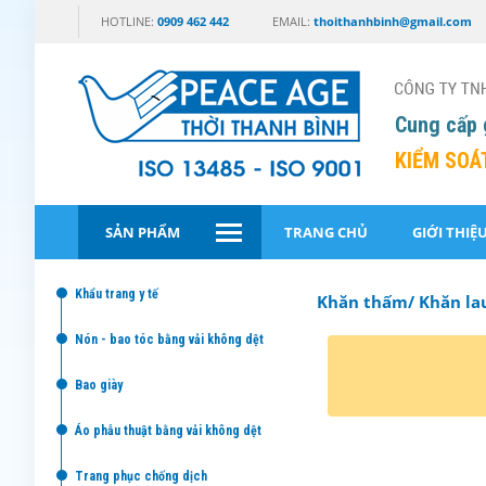
HOTLINE:
0909 462 442
EMAIL:
thoithanhbinh@gmail.com
Cung cấp 
KIỂM SOÁ
SẢN PHẨM
TRANG CHỦ
GIỚI THIỆ
khẩu trang y tế
Khăn thấm/ Khăn la
nón - bao tóc bằng vải không dệt
bao giày
áo phẫu thuật bằng vải không dệt
trang phục chống dịch