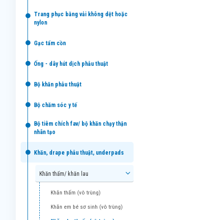
trang phục bằng vải không dệt hoặc
nylon
gạc tẩm cồn
ống - dây hút dịch phẫu thuật
bộ khăn phẫu thuật
bộ chăm sóc y tế
bộ tiêm chích fav/ bộ khăn chạy thận
nhân tạo
khăn, drape phẫu thuật, underpads
khăn thấm/ khăn lau
khăn thấm (vô trùng)
khăn em bé sơ sinh (vô trùng)