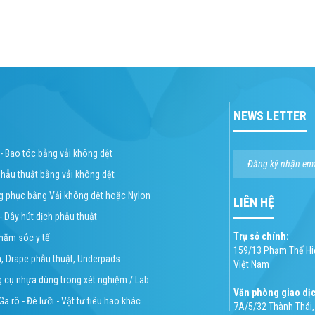
NEWS LETTER
 - Bao tóc bằng vải không dệt
phẫu thuật bằng vải không dệt
ng phục bằng Vải không dệt hoặc Nylon
LIÊN HỆ
 - Dây hút dịch phẫu thuật
Trụ sở chính:
chăm sóc y tế
159/13 Phạm Thế Hiể
n, Drape phẫu thuật, Underpads
Việt Nam
g cụ nhựa dùng trong xét nghiệm / Lab
Văn phòng giao dị
Ga rô - Đè lưỡi - Vật tư tiêu hao khác
7A/5/32 Thành Thái, 