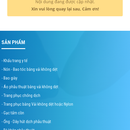
Nội dung đang được cập nhật.
Xin vui lòng quay lại sau, Cảm ơn!
SẢN PHẨM
- Khẩu trang y tế
- Nón - Bao tóc bằng vải không dệt
- Bao giày
- Áo phẫu thuật bằng vải không dệt
- Trang phục chống dịch
- Trang phục bằng Vải không dệt hoặc Nylon
- Gạc tẩm cồn
- Ống - Dây hút dịch phẫu thuật