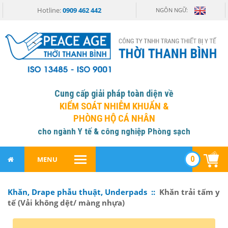
Hotline:
0909 462 442
NGÔN NGỮ:
Cung cấp giải pháp toàn diện về
KIỂM SOÁT NHIỄM KHUẨN &
PHÒNG HỘ CÁ NHÂN
cho ngành Y tế & công nghiệp Phòng sạch
0
MENU
Khăn, Drape phẫu thuật, Underpads ::
Khăn trải tấm y
tế (Vải không dệt/ màng nhựa)