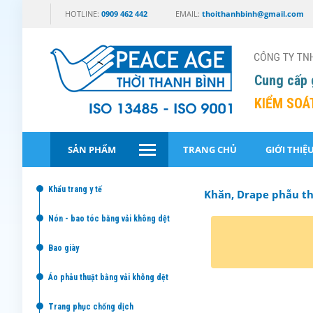
HOTLINE:
0909 462 442
EMAIL:
thoithanhbinh@gmail.com
Cung cấp 
KIỂM SOÁ
SẢN PHẨM
TRANG CHỦ
GIỚI THIỆ
khẩu trang y tế
Khăn, Drape phẫu t
nón - bao tóc bằng vải không dệt
bao giày
áo phẫu thuật bằng vải không dệt
trang phục chống dịch