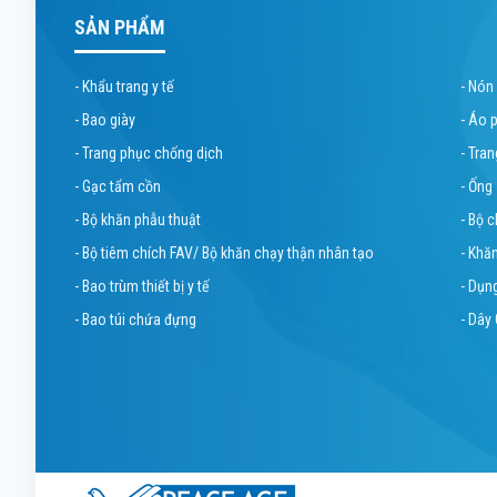
SẢN PHẨM
- Khẩu trang y tế
- Nón
- Bao giày
- Áo 
- Trang phục chống dịch
- Tra
- Gạc tẩm cồn
- Ống
- Bộ khăn phẫu thuật
- Bộ 
- Bộ tiêm chích FAV/ Bộ khăn chạy thận nhân tạo
- Khă
- Bao trùm thiết bị y tế
- Dụn
- Bao túi chứa đựng
- Dây 