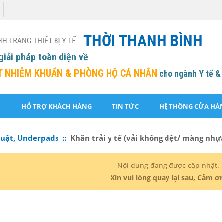
giải pháp toàn diện về
T NHIỄM KHUẨN &
PHÒNG HỘ CÁ NHÂN
cho ngành Y tế &
U
HỖ TRỢ KHÁCH HÀNG
TIN TỨC
HỆ THỐNG CỬA HÀ
huật, Underpads ::
Khăn trải y tế (vải không dệt/ màng nhự
Nội dung đang được cập nhật.
Xin vui lòng quay lại sau, Cảm ơ