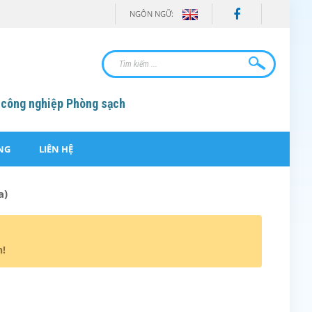
NGÔN NGỮ:
 công nghiệp Phòng sạch
NG
LIÊN HỆ
a)
n!