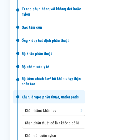
trang phục bằng vải không dệt hoặc
nylon
gạc tẩm cồn
ống - dây hút dịch phẫu thuật
bộ khăn phẫu thuật
bộ chăm sóc y tế
bộ tiêm chích fav/ bộ khăn chạy thận
nhân tạo
khăn, drape phẫu thuật, underpads
khăn thấm/ khăn lau
khăn phẫu thuật có lỗ / không có lỗ
khăn trải cuộn nylon