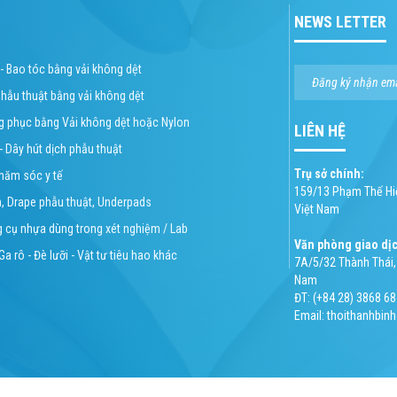
NEWS LETTER
 - Bao tóc bằng vải không dệt
phẫu thuật bằng vải không dệt
ng phục bằng Vải không dệt hoặc Nylon
LIÊN HỆ
 - Dây hút dịch phẫu thuật
Trụ sở chính:
chăm sóc y tế
159/13 Phạm Thế Hiể
n, Drape phẫu thuật, Underpads
Việt Nam
g cụ nhựa dùng trong xét nghiệm / Lab
Văn phòng giao dị
Ga rô - Đè lưỡi - Vật tư tiêu hao khác
7A/5/32 Thành Thái, 
Nam
ĐT: (+84 28) 3868 68
Email: thoithanhbi