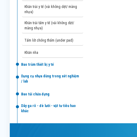
khăn trải y tế (vải không dệt/ màng
nhựa)
khăn trải tấm y tế (vải không dệt/
màng nhựa)
tấm lót chống thấm (under pad)
khăn nha
bao trùm thiết bị y tế
dụng cụ nhựa dùng trong xét nghiệm
/ lab
bao túi chứa đựng
dây ga rô - đè lưỡi - vật tư tiêu hao
khác