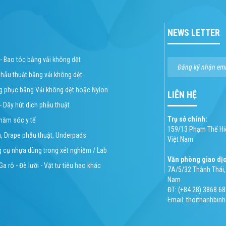
NEWS LETTER
 - Bao tóc bằng vải không dệt
phẫu thuật bằng vải không dệt
ng phục bằng Vải không dệt hoặc Nylon
LIÊN HỆ
 - Dây hút dịch phẫu thuật
Trụ sở chính:
chăm sóc y tế
159/13 Phạm Thế Hiể
n, Drape phẫu thuật, Underpads
Việt Nam
g cụ nhựa dùng trong xét nghiệm / Lab
Văn phòng giao dị
Ga rô - Đè lưỡi - Vật tư tiêu hao khác
7A/5/32 Thành Thái, 
Nam
ĐT: (+84 28) 3868 68
Email: thoithanhbi