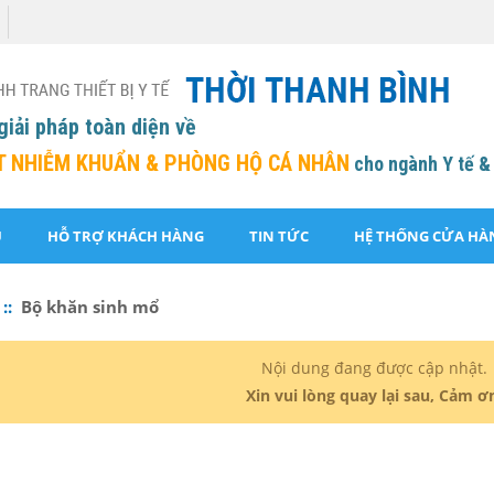
giải pháp toàn diện về
T NHIỄM KHUẨN &
PHÒNG HỘ CÁ NHÂN
cho ngành Y tế &
U
HỖ TRỢ KHÁCH HÀNG
TIN TỨC
HỆ THỐNG CỬA HÀ
 ::
Bộ khăn sinh mổ
Nội dung đang được cập nhật.
Xin vui lòng quay lại sau, Cảm ơ