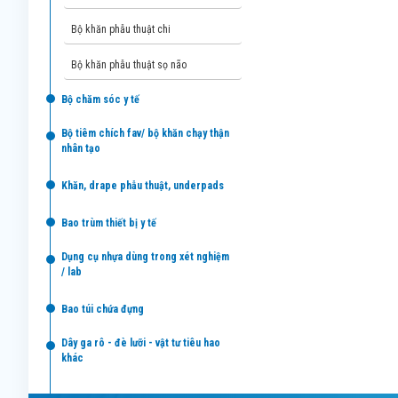
bộ khăn phẫu thuật chi
bộ khăn phẫu thuật sọ não
bộ chăm sóc y tế
bộ tiêm chích fav/ bộ khăn chạy thận
nhân tạo
khăn, drape phẫu thuật, underpads
bao trùm thiết bị y tế
dụng cụ nhựa dùng trong xét nghiệm
/ lab
bao túi chứa đựng
dây ga rô - đè lưỡi - vật tư tiêu hao
khác