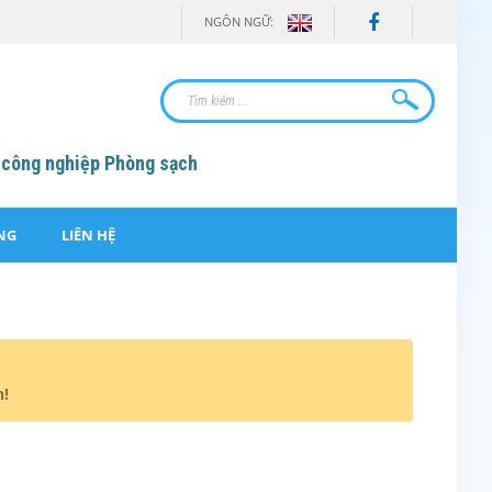
NGÔN NGỮ:
 công nghiệp Phòng sạch
NG
LIÊN HỆ
n!