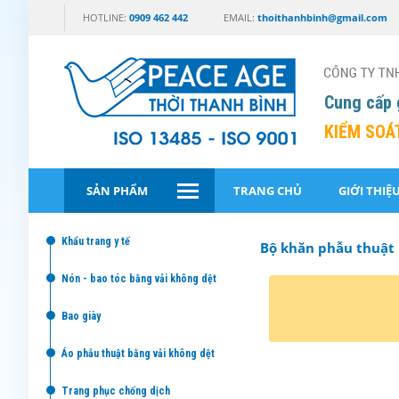
HOTLINE:
0909 462 442
EMAIL:
thoithanhbinh@gmail.com
Cung cấp 
KIỂM SOÁ
SẢN PHẨM
TRANG CHỦ
GIỚI THIỆ
khẩu trang y tế
Bộ khăn phẫu thuật
nón - bao tóc bằng vải không dệt
bao giày
áo phẫu thuật bằng vải không dệt
trang phục chống dịch