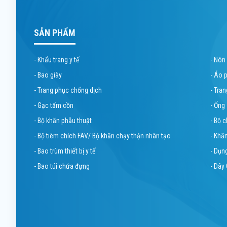
SẢN PHẨM
- Khẩu trang y tế
- Nón
- Bao giày
- Áo 
- Trang phục chống dịch
- Tra
- Gạc tẩm cồn
- Ống
- Bộ khăn phẫu thuật
- Bộ 
- Bộ tiêm chích FAV/ Bộ khăn chạy thận nhân tạo
- Khă
- Bao trùm thiết bị y tế
- Dụn
- Bao túi chứa đựng
- Dây 