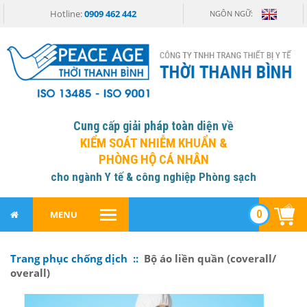
Hotline:
0909 462 442
NGÔN NGỮ:
Cung cấp giải pháp toàn diện về
KIỂM SOÁT NHIỄM KHUẨN &
PHÒNG HỘ CÁ NHÂN
cho ngành Y tế & công nghiệp Phòng sạch
0
MENU
Trang phục chống dịch ::
Bộ áo liền quần (coverall/
overall)