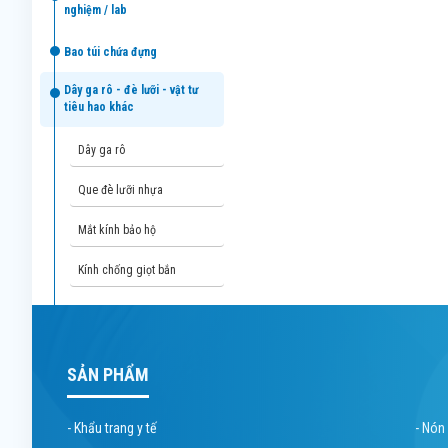
nghiệm / lab
bao túi chứa đựng
dây ga rô - đè lưỡi - vật tư
tiêu hao khác
dây ga rô
que đè lưỡi nhựa
mắt kính bảo hộ
kính chống giọt bắn
SẢN PHẨM
- Khẩu trang y tế
- Nón