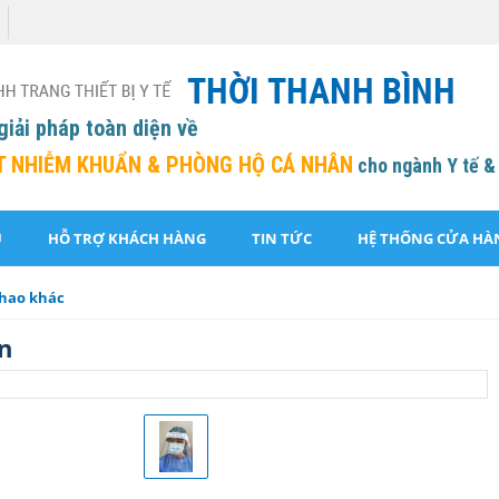
giải pháp toàn diện về
T NHIỄM KHUẨN &
PHÒNG HỘ CÁ NHÂN
cho ngành Y tế &
U
HỖ TRỢ KHÁCH HÀNG
TIN TỨC
HỆ THỐNG CỬA HÀ
u hao khác
n