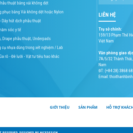
phẫu thuật bằng vải không dệt
ng phục bằng Vải không dệt hoặc Nylon
LIÊN HỆ
 - Dây hút dịch phẫu thuật
Trụ sở chính:
chăm sóc y tế
159/13 Phạm Thế Hiể
n, Drape phẫu thuật, Underpads
Việt Nam
g cụ nhựa dùng trong xét nghiệm / Lab
Văn phòng giao dị
Ga rô - Đè lưỡi - Vật tư tiêu hao khác
7A/5/32 Thành Thái, 
Nam
ĐT: (+84 28) 3868 68
Email: thoithanhbi
GIỚI THIỆU
SẢN PHẨM
HỖ TRỢ KHÁC
HT RESERVED. DESIGNED BY
NICEDESIGN