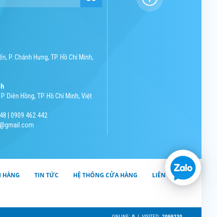
n, P. Chánh Hưng, TP. Hồ Chí Minh,
ch
P. Diên Hồng, TP. Hồ Chí Minh, Việt
48 | 0909 462 442
nh@gmail.com
H HÀNG
TIN TỨC
HỆ THỐNG CỬA HÀNG
LIÊN HỆ
ONLINE:
0
| VISITED:
2099230