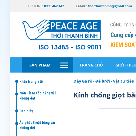
HOTLINE:
0909 462 442
EMAIL:
thoithanhbinh@gmail.com
Cung cấp 
KIỂM SOÁ
SẢN PHẨM
TRANG CHỦ
GIỚI THIỆ
Dây Ga rô - Đè lưỡi - Vật tư tiê
khẩu trang y tế
Kính chống giọt bắ
nón - bao tóc bằng vải
không dệt
bao giày
áo phẫu thuật bằng vải
không dệt