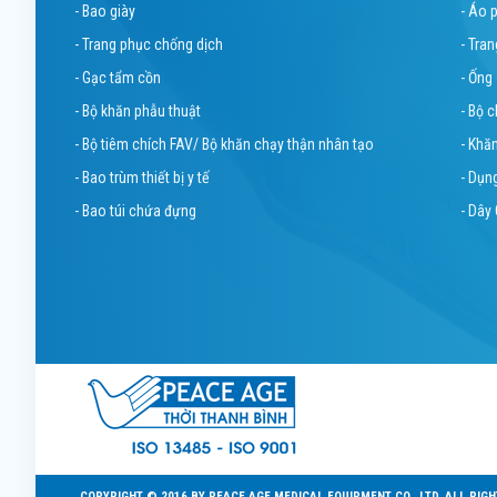
- Bao giày
- Áo 
- Trang phục chống dịch
- Tra
- Gạc tẩm cồn
- Ống
- Bộ khăn phẫu thuật
- Bộ 
- Bộ tiêm chích FAV/ Bộ khăn chạy thận nhân tạo
- Khă
- Bao trùm thiết bị y tế
- Dụn
- Bao túi chứa đựng
- Dây 
COPYRIGHT © 2016 BY PEACE AGE MEDICAL EQUIPMENT CO., LTD. ALL RIG