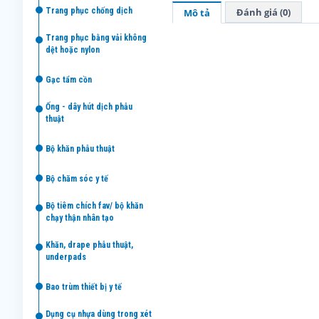
trang phục chống dịch
Đánh giá (0)
Mô tả
trang phục bằng vải không
dệt hoặc nylon
gạc tẩm cồn
ống - dây hút dịch phẫu
thuật
bộ khăn phẫu thuật
bộ chăm sóc y tế
bộ tiêm chích fav/ bộ khăn
chạy thận nhân tạo
khăn, drape phẫu thuật,
underpads
bao trùm thiết bị y tế
dụng cụ nhựa dùng trong xét