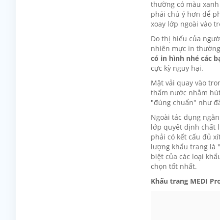
thường có màu xanh 
phải chú ý hơn để phâ
xoay lớp ngoài vào t
Do thị hiếu của ngườ
nhiên mực in thường
có in hình nhé các b
cực kỳ nguy hại.
Mặt vải quay vào tro
thấm nước nhằm hút m
"đúng chuẩn" như đã 
Ngoài tác dụng ngăn 
lớp quyết định chất 
phải có kết cấu đủ xí
lượng khẩu trang là "
biệt của các loại khẩ
chọn tốt nhất.
Khẩu trang MEDI Pro