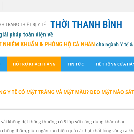
giải pháp toàn diện về
T NHIỄM KHUẨN &
PHÒNG HỘ CÁ NHÂN
cho ngành Y tế &
U
HỖ TRỢ KHÁCH HÀNG
TIN TỨC
HỆ THỐNG CỬA HÀ
ANG Y TẾ CÓ MẶT TRẮNG VÀ MẶT MÀU? ĐEO MẶT NÀO SÁ
 vải không dệt thông thường có 3 lớp với công dụng khác nhau.
h chống thấm, giúp ngăn cản hiệu quả các hạt chất lỏng văng ra khi