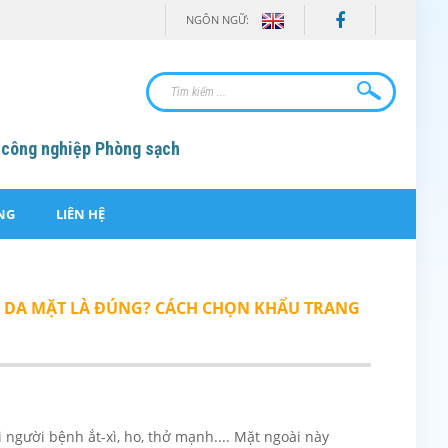
NGÔN NGỮ:
 công nghiệp Phòng sạch
NG
LIÊN HỆ
T DA MẶT LÀ ĐÚNG? CÁCH CHỌN KHẨU TRANG
 người bệnh ắt-xì, ho, thở mạnh.... Mặt ngoài này