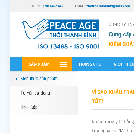
HOTLINE:
0909 462 442
EMAIL:
thoithanhbinh@gmail.com
Cung cấp 
KIỂM SOÁ
SẢN PHẨM
TRANG CHỦ
GIỚI THIỆ
Kiến thức sản phẩm
VÌ SAO KHẨU TR
Tư vấn sử dụng
TỐT?
Hỏi - Đáp
Khẩu trang y tế bằng
Lớp ngoài có đặc tín