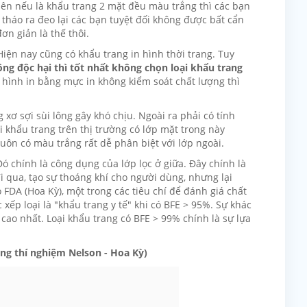
iên nếu là khẩu trang 2 mặt đều màu trắng thì các bạn
i tháo ra đeo lại các bạn tuyệt đối không được bất cẩn
ơn giản là thế thôi.
 Hiện nay cũng có khẩu trang in hình thời trang. Tuy
ng độc hại thì tốt nhất không chọn loại khẩu trang
ếu hình in bằng mực in không kiểm soát chất lượng thì
 xơ sợi sùi lông gây khó chịu. Ngoài ra phải có tính
 khẩu trang trên thị trường có lớp mặt trong này
luôn có màu trắng rất dễ phân biệt với lớp ngoài.
Đó chính là công dụng của lớp lọc ở giữa. Đây chính là
i qua, tạo sự thoáng khí cho người dùng, nhưng lại
o FDA (Hoa Kỳ), một trong các tiêu chí để đánh giá chất
c xếp loại là "khẩu trang y tế" khi có BFE > 95%. Sự khác
E cao nhất. Loại khẩu trang có BFE > 99% chính là sự lựa
ng thí nghiệm Nelson - Hoa Kỳ)