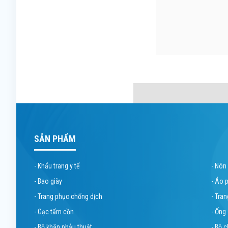
SẢN PHẨM
- Khẩu trang y tế
- Nón
- Bao giày
- Áo 
- Trang phục chống dịch
- Tra
- Gạc tẩm cồn
- Ống
- Bộ khăn phẫu thuật
- Bộ 