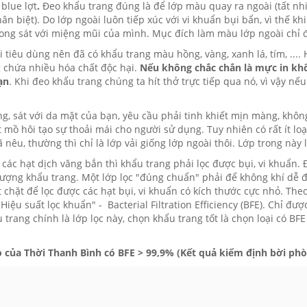
blue lợt
.
Đeo khẩu trang đúng là để lớp màu quay ra ngoài (tất nh
n biệt). Do lớp ngoài luôn tiếp xúc với vi khuẩn bụi bẩn, vì thế kh
rong sát với miệng mũi của mình. Mục đích làm màu lớp ngoài chỉ đ
i tiêu dùng nên đã có khẩu trang màu hồng, vàng, xanh lá, tím, ....
 chứa nhiều hóa chất độc hại.
Nếu không chắc chắn là mực in khô
ạn
. Khi đeo khẩu trang chúng ta hít thở trực tiếp qua nó, vì vậy n
ng, sát với da mặt của bạn, yêu cầu phải tinh khiết mịn màng, không
ồ hôi tạo sự thoải mái cho người sử dụng. Tuy nhiên có rất ít loại
nêu, thường thì chỉ là lớp vải giống lớp ngoài thôi. Lớp trong này 
các hạt dịch văng bắn thì khẩu trang phải lọc được bụi, vi khuẩn. 
lượng khẩu trang. Một lớp lọc "đúng chuẩn" phải để không khí dễ đ
t chặt để lọc được các hạt bụi, vi khuẩn có kích thước cực nhỏ. The
Hiệu suất lọc khuẩn" - Bacterial Filtration Efficiency (BFE). Chỉ đượ
u trang chính là lớp lọc này, chọn khẩu trang tốt là chọn loại có BF
 của Thời Thanh Bình có BFE > 99,9% (Kết quả kiểm định bời phò