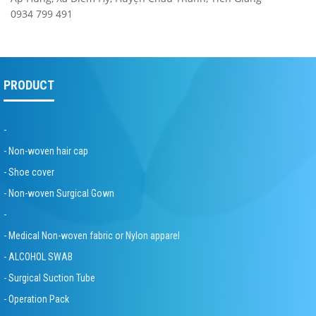
0934 799 491
PRODUCT
-
- Non-woven hair cap
- Shoe cover
- Non-woven Surgical Gown
-
- Medical Non-woven fabric or Nylon apparel
- ALCOHOL SWAB
- Surgical Suction Tube
- Operation Pack