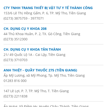
CTY TNHH TRANG THIẾT BỊ VẬT TƯ Y TẾ THÀNH CÔNG
153/6 Lê Thị Hồng Gấm, P. 6, TP. Mỹ Tho, Tiền Giang
(0273) 3875759 - 3977071
CH. DỤNG CỤ Y KHOA 208
44 Thủ Khoa Huân, P. 2, TX. Gò Công, Tiền Giang
(0273) 3512300
CH. DỤNG CỤ Y KHOA TÂN THÀNH
21/ 49 Quốc Lộ 1A - Cai Lậy, Tiền Giang
(0273) 3710703
ANH THIỆT - QUẦY THUỐC 275 (TIỀN GIANG)
Ấp Mỹ Lương, xã Mỹ Phong, Tp. Mỹ Tho, Tiền Giang
01283 816 000
147 Lê Lợi, P. 7, TP. Mỹ Tho, T. Tiền Giang
(0273) 2211838
Ấp Hưng, Xã Điềm Hy, Huyện Châu Thành, Tiền Giang